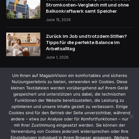
Stromkosten-Vergleich mit und ohne
Balkonkraftwerk samt Speicher
June 15, 2026
Zurück im Job und trotzdem Stillen?
Tipps für die perfekte Balance im
Arbeitsalltag
June 1, 2026
Um Ihnen auf MagazinVision ein komfortables und sicheres
Nutzungserlebnis zu bieten, verwenden wir Cookies. Diese
kleinen Textdateien werden vorübergehend auf Ihrem Gerät
gespeichert und unterstützen uns dabei, die technischen
Funktionen der Website bereitzustellen, die Leistung zu
Facebook
X
Instagram
Pinterest
optimieren und unsere Inhalte gezielt zu verbessern. Einige
(Twitter)
Cookies sind für den Betrieb der Seite unverzichtbar, während
andere – etwa zur Analyse oder für Komfortfunktionen – nur
HEIM
ÜBER UNS
KONTAKTIEREN SIE UNS
mit Ihrer Zustimmung eingesetzt werden. Sie können der
ALLGEMEINE GESCHÄFTSBEDINGUNGEN
Verwendung von Cookies jederzeit widersprechen oder Ihre
HAFTUNGSAUSSCHLUSS
DATENSCHUTZERKLÄRUNG
Einstellungen individuell in Ihrem Browser anpassen. Weitere