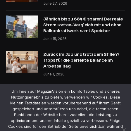
June 27, 2026
Jährlich bis zu 684 € sparen! Der reale
Stromkosten-Vergleich mit und ohne
Balkonkraftwerk samt Speicher
June 15, 2026
Zurück im Job und trotzdem Stillen?
Tipps für die perfekte Balance im
Arbeitsalltag
June 1, 2026
Um Ihnen auf MagazinVision ein komfortables und sicheres
Nutzungserlebnis zu bieten, verwenden wir Cookies. Diese
kleinen Textdateien werden vorübergehend auf Ihrem Gerät
gespeichert und unterstützen uns dabei, die technischen
Funktionen der Website bereitzustellen, die Leistung zu
Facebook
X
Instagram
Pinterest
optimieren und unsere Inhalte gezielt zu verbessern. Einige
(Twitter)
Cookies sind für den Betrieb der Seite unverzichtbar, während