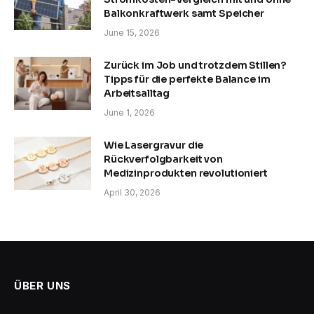
Balkonkraftwerk samt Speicher
June 15, 2026
Zurück im Job und trotzdem Stillen?
Tipps für die perfekte Balance im
Arbeitsalltag
June 1, 2026
Wie Lasergravur die
Rückverfolgbarkeit von
Medizinprodukten revolutioniert
April 30, 2026
ÜBER UNS