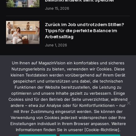
Balkonkraftwerk samt Speicher
June 15, 2026
Zurück im Job und trotzdem Stillen?
Tipps für die perfekte Balance im
Arbeitsalltag
June 1, 2026
Um Ihnen auf MagazinVision ein komfortables und sicheres
Nutzungserlebnis zu bieten, verwenden wir Cookies. Diese
kleinen Textdateien werden vorübergehend auf Ihrem Gerät
gespeichert und unterstützen uns dabei, die technischen
Funktionen der Website bereitzustellen, die Leistung zu
Facebook
X
Instagram
Pinterest
optimieren und unsere Inhalte gezielt zu verbessern. Einige
(Twitter)
Cookies sind für den Betrieb der Seite unverzichtbar, während
andere – etwa zur Analyse oder für Komfortfunktionen – nur
HEIM
ÜBER UNS
KONTAKTIEREN SIE UNS
mit Ihrer Zustimmung eingesetzt werden. Sie können der
ALLGEMEINE GESCHÄFTSBEDINGUNGEN
Verwendung von Cookies jederzeit widersprechen oder Ihre
HAFTUNGSAUSSCHLUSS
DATENSCHUTZERKLÄRUNG
Einstellungen individuell in Ihrem Browser anpassen. Weitere
Informationen finden Sie in unserer [Cookie-Richtlinie].