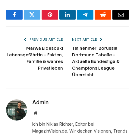
Facebook
Twitter
Pinterest
LinkedIn
Telegram
Reddit
Email
PREVIOUS ARTICLE
NEXT ARTICLE
Marwa Eldesouki
Teilnehmer: Borussia
Lebensgefährtin – Fakten,
Dortmund Tabelle –
Familie & wahres
Aktuelle Bundesliga &
Privatleben
Champions League
Übersicht
Admin
Website
Ich bin Niklas Richter, Editor bei
MagazinVision.de. Wir decken Visionen, Trends