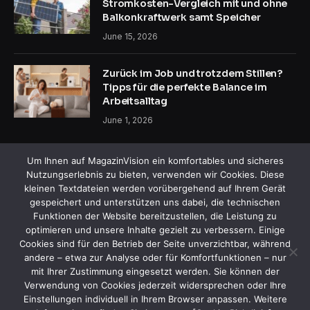
Stromkosten-Vergleich mit und ohne
Balkonkraftwerk samt Speicher
June 15, 2026
Zurück im Job und trotzdem Stillen?
Tipps für die perfekte Balance im
Arbeitsalltag
June 1, 2026
Um Ihnen auf MagazinVision ein komfortables und sicheres
Nutzungserlebnis zu bieten, verwenden wir Cookies. Diese
kleinen Textdateien werden vorübergehend auf Ihrem Gerät
gespeichert und unterstützen uns dabei, die technischen
Funktionen der Website bereitzustellen, die Leistung zu
Facebook
X
Instagram
Pinterest
optimieren und unsere Inhalte gezielt zu verbessern. Einige
(Twitter)
Cookies sind für den Betrieb der Seite unverzichtbar, während
andere – etwa zur Analyse oder für Komfortfunktionen – nur
HEIM
ÜBER UNS
KONTAKTIEREN SIE UNS
mit Ihrer Zustimmung eingesetzt werden. Sie können der
ALLGEMEINE GESCHÄFTSBEDINGUNGEN
Verwendung von Cookies jederzeit widersprechen oder Ihre
HAFTUNGSAUSSCHLUSS
DATENSCHUTZERKLÄRUNG
Einstellungen individuell in Ihrem Browser anpassen. Weitere