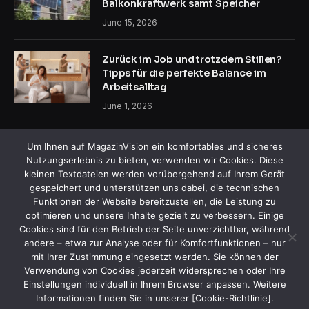
Balkonkraftwerk samt Speicher
June 15, 2026
Zurück im Job und trotzdem Stillen?
Tipps für die perfekte Balance im
Arbeitsalltag
June 1, 2026
Um Ihnen auf MagazinVision ein komfortables und sicheres
Nutzungserlebnis zu bieten, verwenden wir Cookies. Diese
kleinen Textdateien werden vorübergehend auf Ihrem Gerät
gespeichert und unterstützen uns dabei, die technischen
Funktionen der Website bereitzustellen, die Leistung zu
Facebook
X
Instagram
Pinterest
optimieren und unsere Inhalte gezielt zu verbessern. Einige
(Twitter)
Cookies sind für den Betrieb der Seite unverzichtbar, während
andere – etwa zur Analyse oder für Komfortfunktionen – nur
HEIM
ÜBER UNS
KONTAKTIEREN SIE UNS
mit Ihrer Zustimmung eingesetzt werden. Sie können der
ALLGEMEINE GESCHÄFTSBEDINGUNGEN
Verwendung von Cookies jederzeit widersprechen oder Ihre
HAFTUNGSAUSSCHLUSS
DATENSCHUTZERKLÄRUNG
Einstellungen individuell in Ihrem Browser anpassen. Weitere
Informationen finden Sie in unserer [Cookie-Richtlinie].