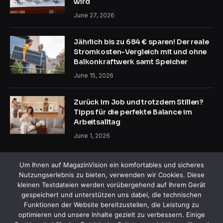
wird
June 27, 2026
Jährlich bis zu 684 € sparen! Der reale
Stromkosten-Vergleich mit und ohne
Balkonkraftwerk samt Speicher
June 15, 2026
Zurück im Job und trotzdem Stillen?
Tipps für die perfekte Balance im
Arbeitsalltag
June 1, 2026
Um Ihnen auf MagazinVision ein komfortables und sicheres
Nutzungserlebnis zu bieten, verwenden wir Cookies. Diese
kleinen Textdateien werden vorübergehend auf Ihrem Gerät
gespeichert und unterstützen uns dabei, die technischen
Funktionen der Website bereitzustellen, die Leistung zu
Facebook
X
Instagram
Pinterest
optimieren und unsere Inhalte gezielt zu verbessern. Einige
(Twitter)